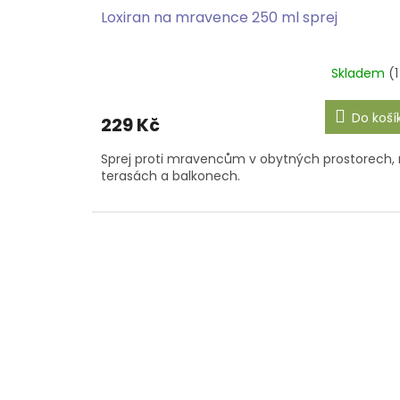
Loxiran na mravence 250 ml sprej
Skladem
(1
Do koší
229 Kč
Sprej proti mravencům v obytných prostorech,
terasách a balkonech.