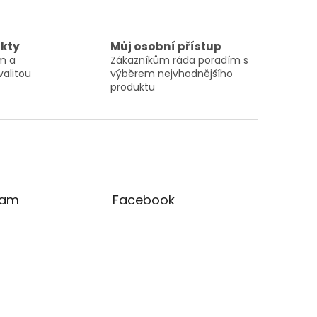
ukty
Můj osobní přístup
ám a
Zákazníkům ráda poradím s
valitou
výběrem nejvhodnějšího
produktu
ram
Facebook