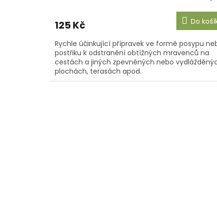
Do koší
125 Kč
Rychle účinkující přípravek ve formě posypu ne
postřiku k odstranění obtížných mravenců na
cestách a jiných zpevněných nebo vydlážděný
plochách, terasách apod.