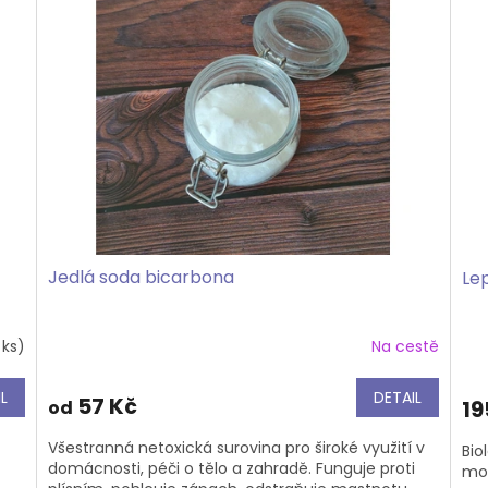
Jedlá soda bicarbona
Lep
 ks)
Na cestě
L
DETAIL
57 Kč
19
od
Všestranná netoxická surovina pro široké využití v
Bio
domácnosti, péči o tělo a zahradě. Funguje proti
mot