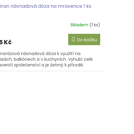
xiran návnadová dóza na mravence 1 ks
Skladem
(1 ks)
Do košíku
5 Kč
norázová návnadová dóza k využití na
asách, balkónech a v kuchyních. Vyhubí celé
venčí společenství a je šetrný k přírodě.