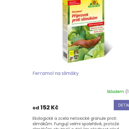
p
d
i
u
s
k
p
t
r
ů
o
d
u
k
t
ů
Ferramol na slimáky
Skladem
(1
DETAI
152 Kč
od
Ekologické a zcela netoxické granule proti
slimákům. Fungují velmi spolehlivě, protože