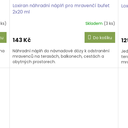
Loxiran náhradní náplň pro mravenčí bufet
Lo
2x20 ml
 ks)
Skladem
(3 ks)
ku
Do košíku
143 Kč
12
 na
Náhradní náplň do návnadové dózy k odstranění
Jed
mravenců na terasách, balkonech, cestách a
ter
obytných prostorech.
mra