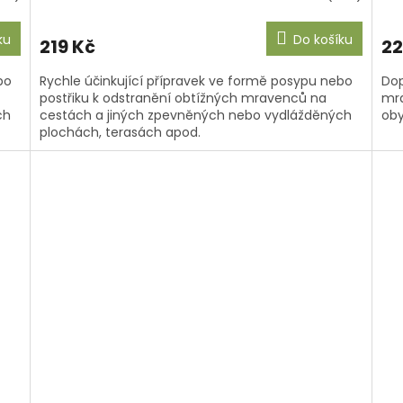
ku
Do košíku
219 Kč
22
bo
Rychle účinkující přípravek ve formě posypu nebo
Dop
postřiku k odstranění obtížných mravenců na
mra
ch
cestách a jiných zpevněných nebo vydlážděných
oby
plochách, terasách apod.