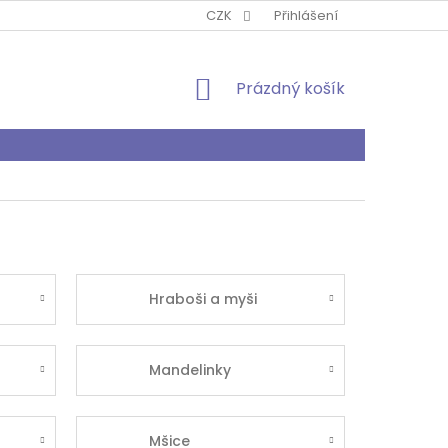
PODMÍNKY OCHRANY OSOBNÍCH ÚDAJŮ
CZK
Přihlášení
O MNĚ
KONTA
NÁKUPNÍ
Prázdný košík
KOŠÍK
Hraboši a myši
Mandelinky
Mšice