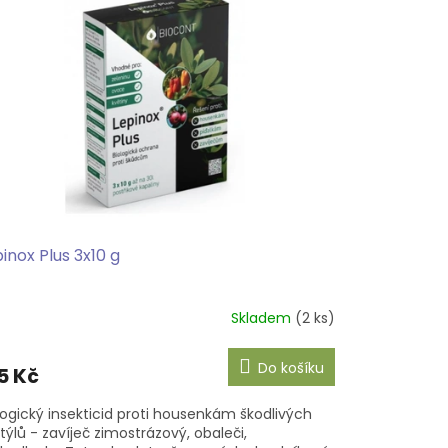
inox Plus 3x10 g
Skladem
(2 ks)
Do košíku
5 Kč
logický insekticid proti housenkám škodlivých
ýlů - zavíječ zimostrázový, obaleči,