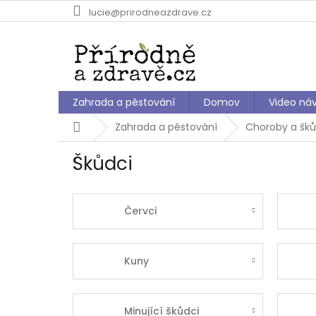
Přejít
lucie@prirodneazdrave.cz
na
obsah
Zahrada a pěstování
Domov
Video ná
Domů
Zahrada a pěstování
Choroby a šků
Škůdci
Červci
Kuny
Minující škůdci