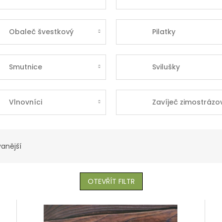
Obaleč švestkový
Pilatky
Smutnice
Svilušky
Vlnovníci
Zavíječ zimostrázo
anější
OTEVŘÍT FILTR