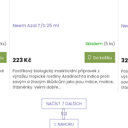
Neem Azal T/S 25 ml
Ne
 ks)
Skladem
(5 ks)
ku
Do košíku
223 Kč
32
cké
Postřikový biologický insekticidní přípravek z
Pos
výtažku tropické rostliny Azadirachta indica proti
výt
savým a žravým škůdcům jako jsou mšice, molice,
sav
třásněnky. Velmi dobře...
třá
NAČÍST 7 DALŠÍCH
S
1
2
t
O
r
v
NAHORU
á
l