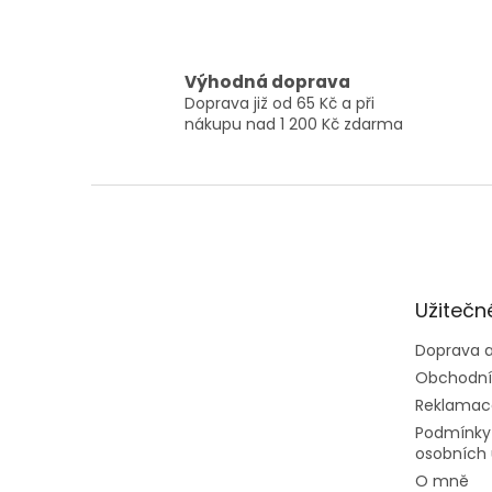
Výhodná doprava
Doprava již od 65 Kč a při
nákupu nad 1 200 Kč zdarma
Z
á
p
a
t
Užitečn
í
Doprava a
Obchodní
Reklamac
Podmínky
osobních 
O mně