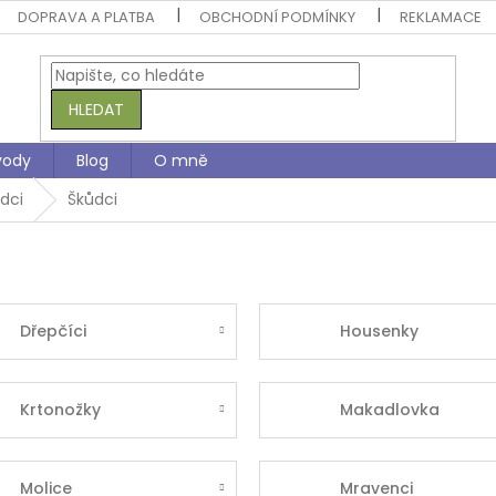
DOPRAVA A PLATBA
OBCHODNÍ PODMÍNKY
REKLAMACE
HLEDAT
vody
Blog
O mně
dci
Škůdci
Dřepčíci
Housenky
Krtonožky
Makadlovka
Molice
Mravenci