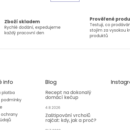
n
á
k
d
o
a
v
Prověřené prod
c
Zboží skladem
á
Testuji, co prodáv
í
n
Rychlé dodání, expedujeme
stojím za vysokou k
p
í
každý pracovní den
produktů
r
v
k
y
v
ý
p
i
é info
Blog
s
Instag
u
Recept na dokonalý
 platba
domácí kečup
 podmínky
e
4.8.2026
 ochrany
Zaštipování vrcholů
údajů
rajčat: kdy, jak a proč?