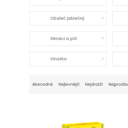
Obaleč jablečný
Slimáci a plži
Vlnatka
Ř
a
Abecedně
Nejlevnější
Nejdražší
Nejprodáv
z
e
n
í
p
V
r
ý
o