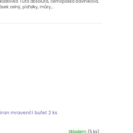
adlovka Tuta absoluta, černopáska bavlníková,
ásek zelný, píďalky, můry,...
iran mravenčí bufet 2 ks
Skladem
(5 ks)