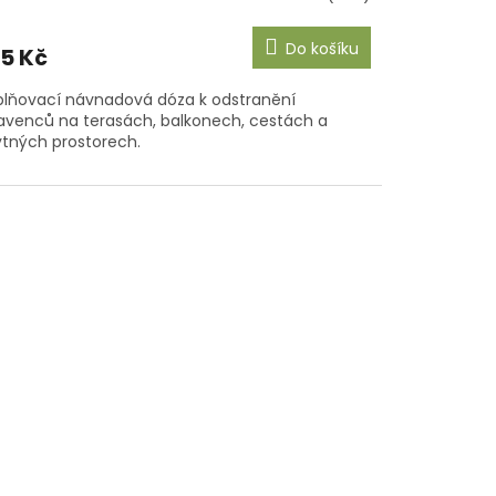
Do košíku
5 Kč
lňovací návnadová dóza k odstranění
venců na terasách, balkonech, cestách a
tných prostorech.