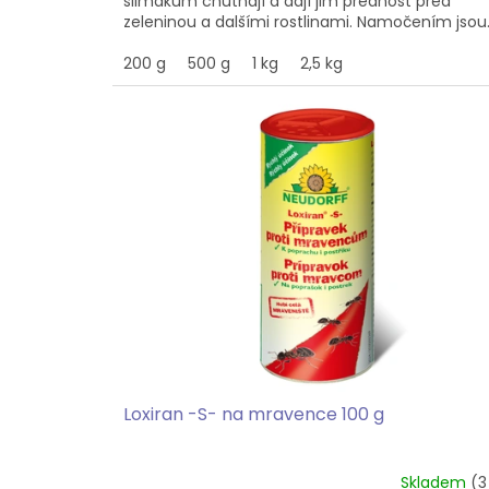
slimákům chutnají a dají jim přednost před
zeleninou a dalšími rostlinami. Namočením jsou.
200 g
500 g
1 kg
2,5 kg
Loxiran -S- na mravence 100 g
Skladem
(3