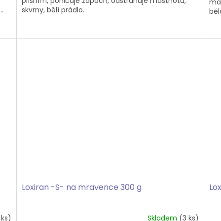
plísním, pohlcuje zápach, odstraňuje mastnotu,
mak
..
skvrny, bělí prádlo.
běl
Loxiran -S- na mravence 300 g
Lox
 ks)
Skladem
(3 ks)