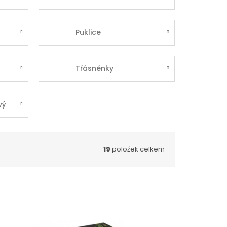
Puklice
Třásněnky
vý
19
položek celkem