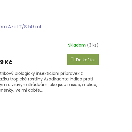
em Azal T/S 50 ml
Skladem
(3 ks)
Do košíku
9 Kč
třikový biologický insekticidní přípravek z
ažku tropické rostliny Azadirachta indica proti
ým a žravým škůdcům jako jsou mšice, molice,
sněnky. Velmi dobře...