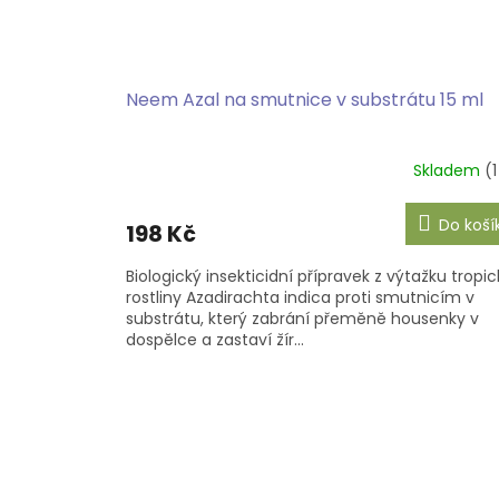
Neem Azal na smutnice v substrátu 15 ml
Skladem
(1
Do koší
198 Kč
Biologický insekticidní přípravek z výtažku tropi
rostliny Azadirachta indica proti smutnicím v
substrátu, který zabrání přeměně housenky v
dospělce a zastaví žír...