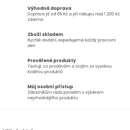
l
Výhodná doprava
á
Doprava již od 65 Kč a při nákupu nad 1 200 Kč
d
zdarma
a
c
í
Zboží skladem
p
Rychlé dodání, expedujeme každý pracovní
r
den
v
k
y
Prověřené produkty
v
Testuji, co prodávám a stojím za vysokou
ý
kvalitou produktů
p
i
Můj osobní přístup
s
Zákazníkům ráda poradím s výběrem
u
nejvhodnějšího produktu
Z
á
p