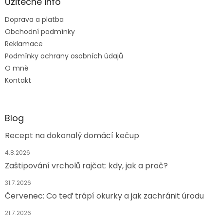
a
Užitečné info
t
Doprava a platba
í
Obchodní podmínky
Reklamace
Podmínky ochrany osobních údajů
O mně
Kontakt
Blog
Recept na dokonalý domácí kečup
4.8.2026
Zaštipování vrcholů rajčat: kdy, jak a proč?
31.7.2026
Červenec: Co teď trápí okurky a jak zachránit úrodu
21.7.2026