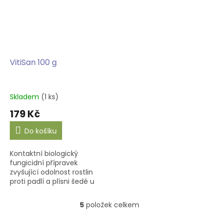
VitiSan 100 g
Skladem
(1 ks)
179 Kč
Do košíku
Kontaktní biologický
fungicidní přípravek
zvyšující odolnost rostlin
proti padlí a plísni šedé u
angreštů, révy vinné, padlí
a strupovitosti u jádrového
5
položek celkem
O
ovoce a padlí na zelenině.
v