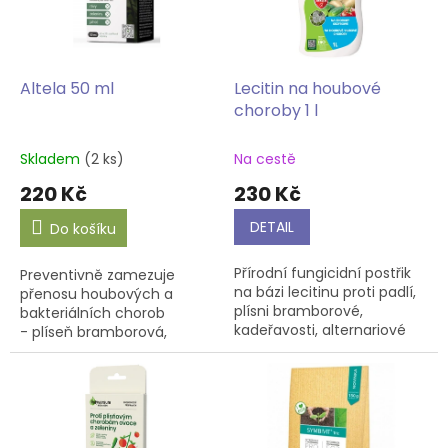
s
k
p
t
r
ů
o
d
Altela 50 ml
Lecitin na houbové
u
choroby 1 l
k
t
Skladem
(2 ks)
Na cestě
ů
220 Kč
230 Kč
DETAIL
Do košíku
Přírodní fungicidní postřik
Preventivně zamezuje
na bázi lecitinu proti padlí,
přenosu houbových a
plísni bramborové,
bakteriálních chorob
kadeřavosti, alternariové
- plíseň bramborová,
skvrnitosti a dalším
okurková, šedá a další
houbovým chorobám.
druhy plísní, strupovitost a
Představuje šetrnou, ale
bakteriální choroby.
vysoce...
Vhodná pro...