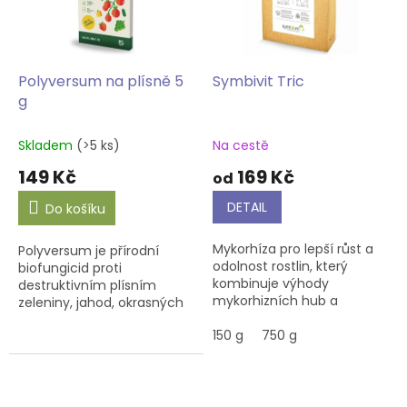
Polyversum na plísně 5
Symbivit Tric
g
Skladem
(>5 ks)
Na cestě
149 Kč
169 Kč
od
DETAIL
Do košíku
Mykorhíza pro lepší růst a
Polyversum je přírodní
odolnost rostlin, který
biofungicid proti
kombinuje výhody
destruktivním plísním
mykorhizních hub a
zeleniny, jahod, okrasných
houby Trichoderma
rostlin a trávníku. Obsahuje
harzianum.
150 g
750 g
,,chytrou houbu", živý
mikroorganismus Pythium...