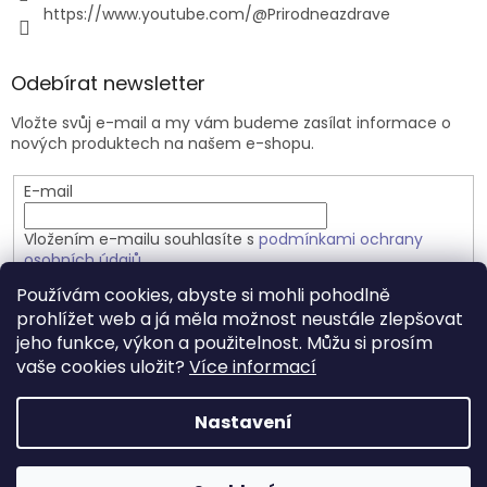
https://www.youtube.com/@Prirodneazdrave
Odebírat newsletter
Vložte svůj e-mail a my vám budeme zasílat informace o
nových produktech na našem e-shopu.
E-mail
Vložením e-mailu souhlasíte s
podmínkami ochrany
osobních údajů
Používám cookies, abyste si mohli pohodlně
PŘIHLÁSIT SE
prohlížet web a já měla možnost neustále zlepšovat
jeho funkce, výkon a použitelnost. Můžu si prosím
vaše cookies uložit?
Více informací
Vytvořil Shoptet
Nastavení
Copyright 2026
Přírodně a zdravě.cz
. Všechna práva