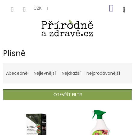
Přejít
NÁKUP
na
CZK
obsah
KOŠÍK
Plísně
Ř
a
Abecedně
Nejlevnější
Nejdražší
Nejprodávanější
z
e
n
OTEVŘÍT FILTR
í
p
V
r
ý
o
p
d
i
u