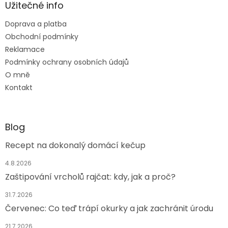
a
Užitečné info
t
Doprava a platba
í
Obchodní podmínky
Reklamace
Podmínky ochrany osobních údajů
O mně
Kontakt
Blog
Recept na dokonalý domácí kečup
4.8.2026
Zaštipování vrcholů rajčat: kdy, jak a proč?
31.7.2026
Červenec: Co teď trápí okurky a jak zachránit úrodu
21.7.2026