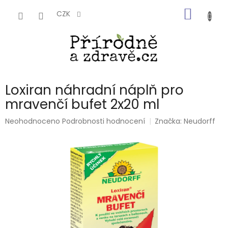
Přejít
NÁKUP
na
CZK
obsah
KOŠÍK
Loxiran náhradní náplň pro
mravenčí bufet 2x20 ml
Průměrné
Neohodnoceno
Podrobnosti hodnocení
Značka:
Neudorff
hodnocení
produktu
je
0,0
z
5
hvězdiček.