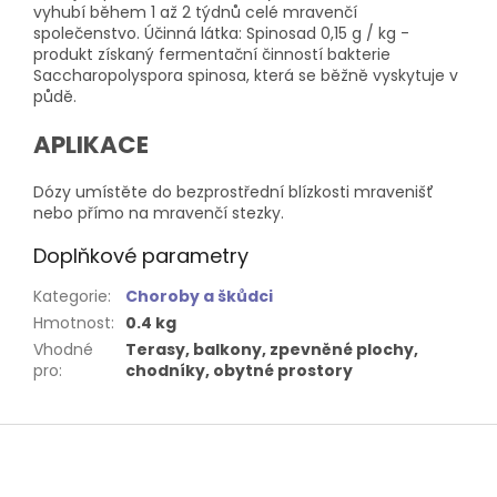
vyhubí během 1 až 2 týdnů celé mravenčí
společenstvo. Účinná látka: Spinosad 0,15 g / kg -
produkt získaný fermentační činností bakterie
Saccharopolyspora spinosa, která se běžně vyskytuje v
půdě.
APLIKACE
Dózy umístěte do bezprostřední blízkosti mravenišť
nebo přímo na mravenčí stezky.
Doplňkové parametry
Kategorie
:
Choroby a škůdci
Hmotnost
:
0.4 kg
Vhodné
Terasy, balkony, zpevněné plochy,
pro
:
chodníky, obytné prostory
Z
á
p