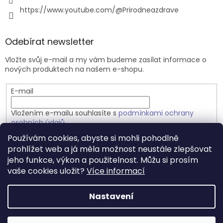
https://www.youtube.com/@Prirodneazdrave
Odebírat newsletter
Vložte svůj e-mail a my vám budeme zasílat informace o
nových produktech na našem e-shopu.
E-mail
Vložením e-mailu souhlasíte s
podmínkami ochrany
osobních údajů
Používám cookies, abyste si mohli pohodlně
PŘIHLÁSIT SE
prohlížet web a já měla možnost neustále zlepšovat
jeho funkce, výkon a použitelnost. Můžu si prosím
vaše cookies uložit?
Více informací
Vytvořil Shoptet
Nastavení
Copyright 2026
Přírodně a zdravě.cz
. Všechna práva