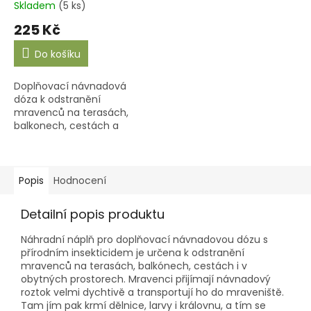
Skladem
(5 ks)
225 Kč
Do košíku
Doplňovací návnadová
dóza k odstranění
mravenců na terasách,
balkonech, cestách a
obytných prostorech.
Popis
Hodnocení
Detailní popis produktu
Náhradní náplň pro doplňovací návnadovou dózu s
přírodním insekticidem je určena k odstranění
mravenců na terasách, balkónech, cestách i v
obytných prostorech. Mravenci přijímají návnadový
roztok velmi dychtivě a transportují ho do mraveniště.
Tam jím pak krmí dělnice, larvy i královnu, a tím se