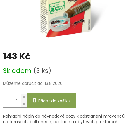
143 Kč
Měrná
Skladem
(3 ks)
cena:
Můžeme doručit do:
13.8.2026
Přidat do košíku
Náhradní náplň do návnadové dózy k odstranění mravenců
na terasách, balkonech, cestách a obytných prostorech.