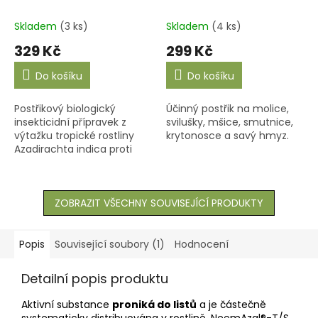
Skladem
(3 ks)
Skladem
(4 ks)
329 Kč
299 Kč
Do košíku
Do košíku
Postřikový biologický
Účinný postřik na molice,
insekticidní přípravek z
svilušky, mšice, smutnice,
výtažku tropické rostliny
krytonosce a savý hmyz.
Azadirachta indica proti
savým a žravým
škůdcům jako jsou mšice,
molice, třásněnky. Velmi
dobře...
ZOBRAZIT VŠECHNY SOUVISEJÍCÍ PRODUKTY
Popis
Související soubory (1)
Hodnocení
Detailní popis produktu
Aktivní substance
proniká do listů
a je částečně
systematicky distribuována v rostlině. NeemAzal®-T/S