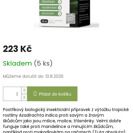
223 Kč
Měrná
Skladem
(5 ks)
cena:
Můžeme doručit do:
13.8.2026
Přidat do košíku
Postřikový biologický insekticidní přípravek z výtažku tropické
rostliny Azadirachta indica proti savým a žravým
škůdcům jako jsou mšice, molice, třásněnky. Velmi dobře
funguje také proti mandelince a minujícím škůdcům,
například proti makadlovkám na rajčatech (Tuta absoluta).