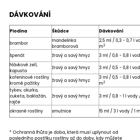
DÁVKOVÁNÍ
Plodina
Škůdce
Dávkování
mandelinka
2,5 ml / 0,3 - 0,7 l v
brambor
2
bramborová
m
špenát
žravý a savý hmyz
3 ml / 0,6 - 0,8 l vo
hlávkové zelí,
žravý a savý hmyz
3 ml / 0,5 - 0,8 l vo
kapusta
kořeninové rostliny
3 ml / 0,5 - 0,8 l vod
žravý a savý hmyz
2
kromě pažitky
m
tykev, okurka,
cuketa, baklažán,
žravý a savý hmyz
3 ml / 0,8 - 1 l vody
rajče
okrasné rostliny
smutnice
15 ml / 3 l vody / 1 
* Ochranná lhůta je doba, která musí uplynout od
posledního postřiku rostliny až do doby, kdy můžete