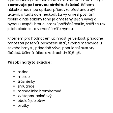
zastavuje požerovou aktivitu škůdců.
Během
několika hodin po aplikaci přípravku přestanou být
aktivní, a tudíž dále neškodí. Larvy omezí požírání
rostlin a následkem toho je omezený jejich vývoj a
hynou. Dospělí brouci omezí požírání rostlin, sníží se tak
jejich plodnost a v menší míře hynou.
Kritériem pro hodnocení účinnosti je velikost, případně
množství požerků, poškození listů, tvorba medovice u
savého hmyzu, případně vývoj populační hustoty
škůdců. Účinná látka: azadirachtin 10,6 g/l.
Působí na tyto škůdce:
mšice
molice
třásněnky
smutnice
mandelinka bramborová
květopas jabloňový
obaleč jablečný
pilatky