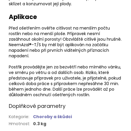
sklízet a konzumovat její plody.
Aplikace
Před ošetřením ověřte citlivost na menším počtu
rostlin nebo na menší ploše. Přípravek nesmí
zasáhnout okolní porosty! Obzvláště citlivé jsou hrušně.
NeemAzal®-T/S by měl být aplikován na začátku
napadení nebo při prvních viditelných příznacích
napadení.
Postřik provádějte jen za bezvětří nebo mírného vánku,
ve směru po větru a od dalších osob. Riziko, které
představuje přípravek pro uživatele, je přijatelné, pokud
celková doba práce s přípravkem nepřesáhne 30 min.
během jednoho dne. Další práce lze provádět až po
důkladném oschnutí ošetřených rostlin.
Doplňkové parametry
Kategorie
:
Choroby a škůdci
Hmotnost
:
0.3 kg