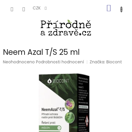
Přejít
NÁKUP
na
CZK
obsah
KOŠÍK
Neem Azal T/S 25 ml
Průměrné
Neohodnoceno
Podrobnosti hodnocení
Značka:
Biocont
hodnocení
produktu
je
0,0
z
5
hvězdiček.