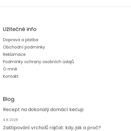
Z
á
p
a
Užitečné info
t
Doprava a platba
í
Obchodní podmínky
Reklamace
Podmínky ochrany osobních údajů
O mně
Kontakt
Blog
Recept na dokonalý domácí kečup
4.8.2026
Zaštipování vrcholů rajčat: kdy, jak a proč?