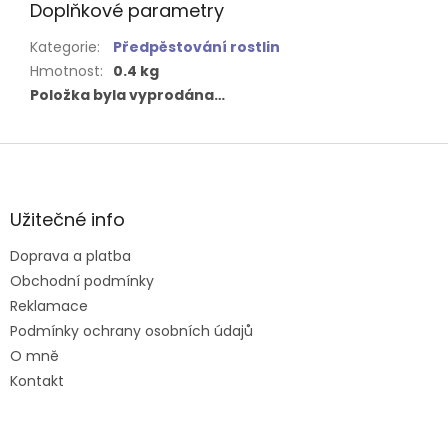
Doplňkové parametry
Kategorie
:
Předpěstování rostlin
Hmotnost
:
0.4 kg
Položka byla vyprodána…
Z
á
p
a
Užitečné info
t
Doprava a platba
í
Obchodní podmínky
Reklamace
Podmínky ochrany osobních údajů
O mně
Kontakt