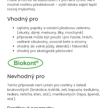
může smíchat se substrátem v poměru 1,5:100. Není
možné rostlinu předávkovat - vyšší dávka zajistí lepší
rozvoj mykorhizy.
Vhodný pro
rajčata, papriky a ostatní plodovou zeleninu
(okurky, dýně, melouny, lilky, mochyně)
­přípravek může být použit i pro fazole, hrách,
veškeré cibuloviny, ovocné keře a stromy
­vhodný do volné půdy, skleníků i fóliovníků
vhodný pro ekologické pěstování
Nevhodný pro
Tento přípravek není určen pro rostliny z čeledi
brukvovitých (brokolice, květák, zelí, kapusta, kedlubny,
ředkev, řeřicha, křen, atd.), merlíkovitých (řepa, špenát,
atd.).