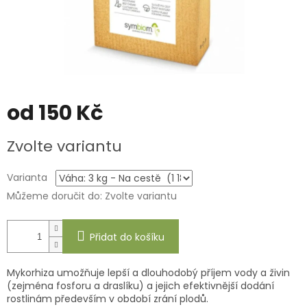
od
150 Kč
Měrná
Zvolte variantu
cena:
Varianta
Můžeme doručit do:
Zvolte variantu
Přidat do košíku
Mykorhiza umožňuje lepší a dlouhodobý příjem vody a živin
(zejména fosforu a draslíku) a jejich efektivnější dodání
rostlinám především v období zrání plodů.