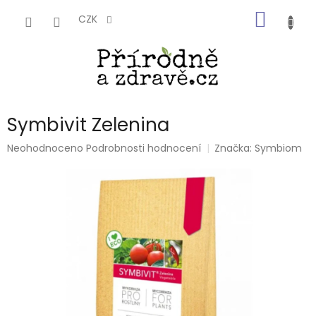
Přejít
NÁKUP
na
CZK
obsah
KOŠÍK
Symbivit Zelenina
Průměrné
Neohodnoceno
Podrobnosti hodnocení
Značka:
Symbiom
hodnocení
produktu
je
0,0
z
5
hvězdiček.