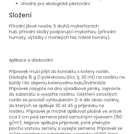
vhodný pro ekologické pěstování
Složení
Přírodní jílové nosiče, 5 druhů mykorhizních
hub, přírodní složky podporující mykorhizu (přírodní
humáty, výtažky z mořských řas, mleté horniny).
Aplikace a dávkování
Přípravek musí přijít do kontaktu s kořeny rostlin.
Dávkujte 15 g (1 polévkovou lžíci, tj. 20 ml) na rostlinu na
každý 1 litr objemu kořenového balu/květináče.
Přípravek nasypte na dno výsadbové jamky, zapravte
do substrátu a vysaďte rostlinu. Ošetření vzrostlých
rostlin se provádí vyhloubením 2-4 děr okolo rostliny,
do kterých se aplikuje 30 až 45 g přípravku na
rostlinu. Přípravek je možné aplikovat plošně ve vrstvě
cca 3 cm pod semena před samotným výsevem (150
g/
m²). Nejprve aplikujte přípravek, poté překryjte
plochu vrstvou zeminy a vysejte semena.
Přípravek se