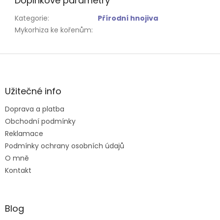
Doplňkové parametry
Kategorie
:
Přírodní hnojiva
Mykorhiza ke kořenům
:
Z
á
p
a
Užitečné info
t
Doprava a platba
í
Obchodní podmínky
Reklamace
Podmínky ochrany osobních údajů
O mně
Kontakt
Blog