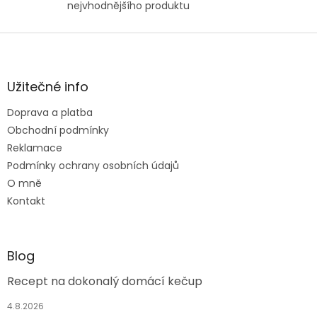
nejvhodnějšího produktu
Z
á
p
a
Užitečné info
t
Doprava a platba
í
Obchodní podmínky
Reklamace
Podmínky ochrany osobních údajů
O mně
Kontakt
Blog
Recept na dokonalý domácí kečup
4.8.2026