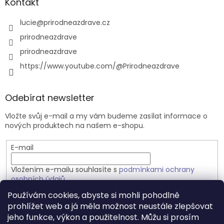
Kontakt
lucie
@
prirodneazdrave.cz
prirodneazdrave
prirodneazdrave
https://www.youtube.com/@Prirodneazdrave
Odebírat newsletter
Vložte svůj e-mail a my vám budeme zasílat informace o
nových produktech na našem e-shopu.
E-mail
Vložením e-mailu souhlasíte s
podmínkami ochrany
osobních údajů
Používám cookies, abyste si mohli pohodlně
PŘIHLÁSIT SE
prohlížet web a já měla možnost neustále zlepšovat
jeho funkce, výkon a použitelnost. Můžu si prosím