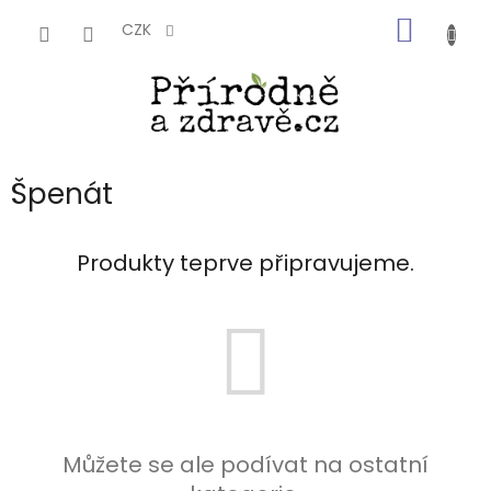
Přejít
NÁKUP
na
CZK
obsah
KOŠÍK
Špenát
Produkty teprve připravujeme.
Můžete se ale podívat na ostatní