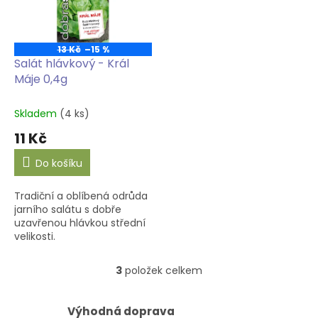
13 Kč
–15 %
Salát hlávkový - Král
Máje 0,4g
Skladem
(4 ks)
11 Kč
Do košíku
Tradiční a oblíbená odrůda
jarního salátu s dobře
uzavřenou hlávkou střední
velikosti.
3
položek celkem
O
v
l
Výhodná doprava
á