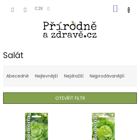
Přejít
NÁKUP
na
CZK
obsah
KOŠÍK
Salát
Ř
a
Abecedně
Nejlevnější
Nejdražší
Nejprodávanější
z
e
n
OTEVŘÍT FILTR
í
p
V
r
ý
o
p
d
i
u