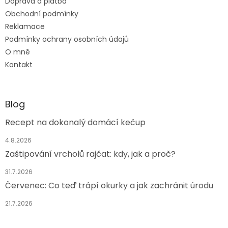
Doprava a platba
í
Obchodní podmínky
Reklamace
Podmínky ochrany osobních údajů
O mně
Kontakt
Blog
Recept na dokonalý domácí kečup
4.8.2026
Zaštipování vrcholů rajčat: kdy, jak a proč?
31.7.2026
Červenec: Co teď trápí okurky a jak zachránit úrodu
21.7.2026