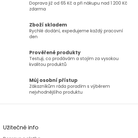
Doprava již od 65 Kč a při nákupu nad 1 200 Kč
d
zdarma
a
c
í
Zboží skladem
p
Rychlé dodání, expedujeme každý pracovní
r
den
v
k
y
Prověřené produkty
v
Testuji, co prodávám a stojím za vysokou
ý
kvalitou produktů
p
i
Můj osobní přístup
s
Zákazníkům ráda poradím s výběrem
u
nejvhodnějšího produktu
Z
á
p
a
Užitečné info
t