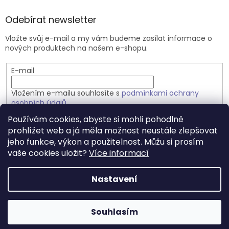
Odebírat newsletter
Vložte svůj e-mail a my vám budeme zasílat informace o
nových produktech na našem e-shopu.
E-mail
Vložením e-mailu souhlasíte s
podmínkami ochrany
osobních údajů
Používám cookies, abyste si mohli pohodlně
PŘIHLÁSIT SE
prohlížet web a já měla možnost neustále zlepšovat
jeho funkce, výkon a použitelnost. Můžu si prosím
vaše cookies uložit?
Více informací
Vytvořil Shoptet
Nastavení
Copyright 2026
Přírodně a zdravě.cz
. Všechna práva
Souhlasím
vyhrazena.