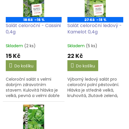
s
k
p
t
r
ů
o
18 Kč
–16 %
27 Kč
–18 %
d
Salát celoroční - Cassini
Salát celoroční ledový -
u
0,4g
Kamelot 0,4g
k
t
Skladem
(2 ks)
Skladem
(5 ks)
ů
15 Kč
22 Kč
Do košíku
Do košíku
Celoroční salát s velmi
Výborný ledový salát pro
dobrým zdravotním
celoroční polní pěstování.
stavem. Kulovitá hlávka je
Hlávka je středně velká,
velká, pevná a velmi dobře
kruhovitá, žlutavě zelená,
uzavřená.
bez anthokyanu.