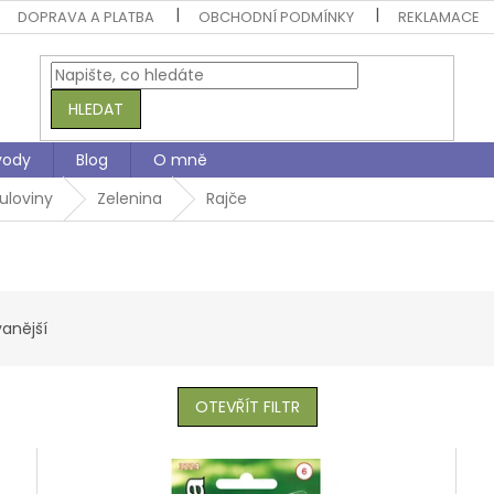
DOPRAVA A PLATBA
OBCHODNÍ PODMÍNKY
REKLAMACE
HLEDAT
vody
Blog
O mně
uloviny
Zelenina
Rajče
anější
OTEVŘÍT FILTR