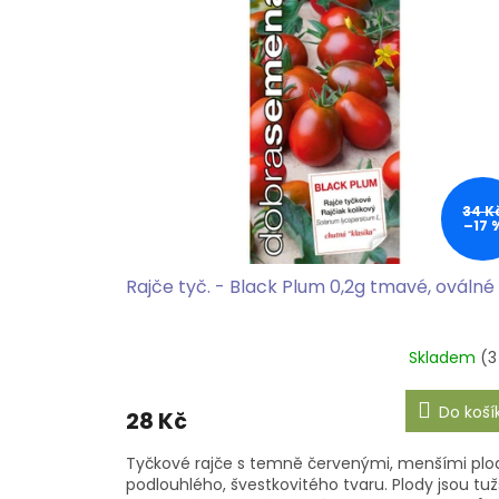
o
p
d
i
u
s
k
p
t
r
ů
o
d
u
k
34 K
–17 
t
ů
Rajče tyč. - Black Plum 0,2g tmavé, oválné
Skladem
(3
Do koší
28 Kč
Tyčkové rajče s temně červenými, menšími plo
podlouhlého, švestkovitého tvaru. Plody jsou tužš