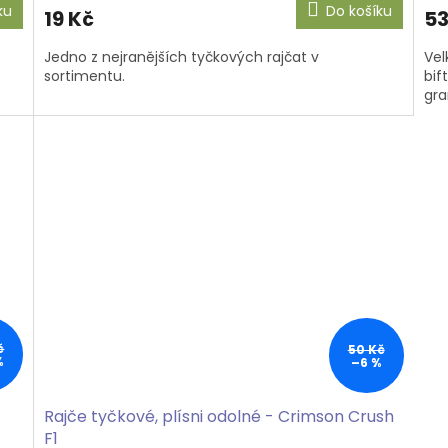
ku
Do košíku
19 Kč
53
Jedno z nejranějších tyčkových rajčat v
Vel
sortimentu.
bif
gr
č
50 Kč
%
–6 %
Rajče tyčkové, plísni odolné - Crimson Crush
F1