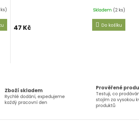
 ks)
Skladem
(2 ks)
ku
Do košíku
47 Kč
O
v
l
Prověřené prod
á
Zboží skladem
Testuji, co prodáv
d
Rychlé dodání, expedujeme
stojím za vysokou k
a
každý pracovní den
produktů
c
í
p
r
v
k