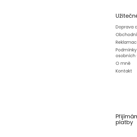
a
t
Užitečn
í
Doprava a
Obchodní
Reklamac
Podmínky
osobních 
O mně
Kontakt
Přijímá
platby