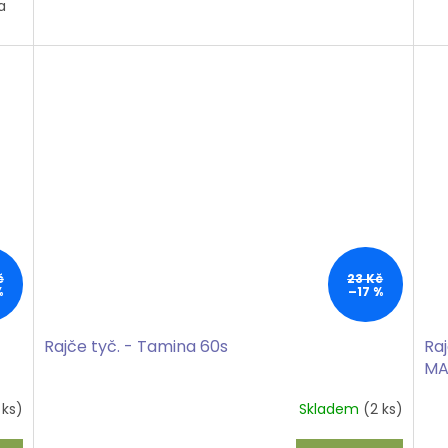
a
č
23 Kč
%
–17 %
Rajče tyč. - Tamina 60s
Raj
MA
 ks)
Skladem
(2 ks)