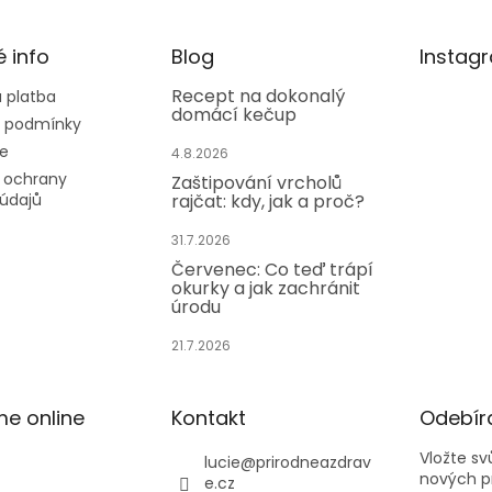
y
v
ý
é info
Blog
Instag
p
i
Recept na dokonalý
 platba
domácí kečup
s
 podmínky
u
e
4.8.2026
 ochrany
Zaštipování vrcholů
údajů
rajčat: kdy, jak a proč?
31.7.2026
Červenec: Co teď trápí
okurky a jak zachránit
úrodu
21.7.2026
me online
Kontakt
Odebíra
Vložte s
lucie
@
prirodneazdrav
nových p
e.cz