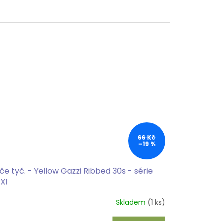
66 Kč
–19 %
če tyč. - Yellow Gazzi Ribbed 30s - série
XI
Skladem
(1 ks)