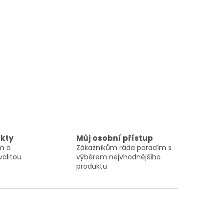
ukty
Můj osobní přístup
ám a
Zákazníkům ráda poradím s
valitou
výběrem nejvhodnějšího
produktu