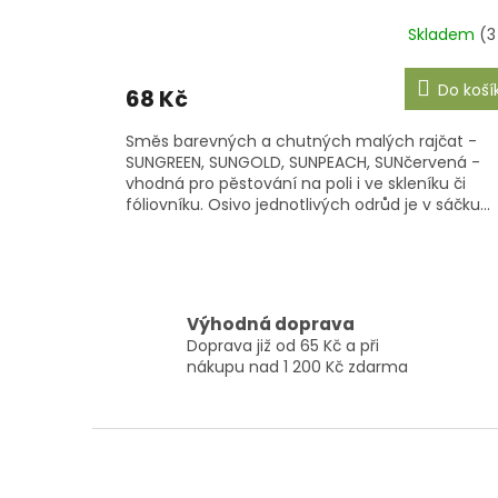
Skladem
(3
Do koší
68 Kč
Směs barevných a chutných malých rajčat -
SUNGREEN, SUNGOLD, SUNPEACH, SUNčervená -
vhodná pro pěstování na poli i ve skleníku či
fóliovníku. Osivo jednotlivých odrůd je v sáčku...
Výhodná doprava
Doprava již od 65 Kč a při
nákupu nad 1 200 Kč zdarma
Z
á
p