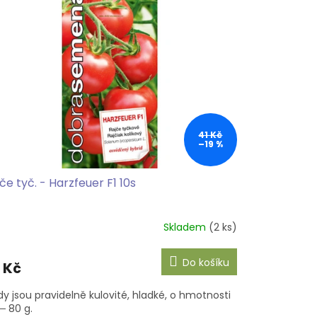
41 Kč
–19 %
če tyč. - Harzfeuer F1 10s
Skladem
(2 ks)
Do košíku
 Kč
dy jsou pravidelně kulovité, hladké, o hmotnosti
─ 80 g.