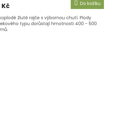
Do košíku
 Kč
koplodé žluté rajče s výbornou chutí. Plody
tekového typu dorůstají hmotnosti 400 - 500
amů.