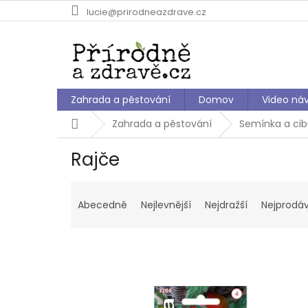
Přejít
lucie@prirodneazdrave.cz
na
obsah
Zahrada a pěstování
Domov
Video ná
Domů
Zahrada a pěstování
Semínka a cib
Rajče
Ř
a
Abecedně
Nejlevnější
Nejdražší
Nejprodáv
z
e
n
í
p
V
r
ý