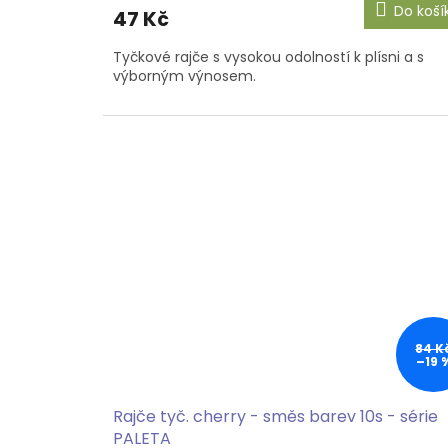
Do koší
47 Kč
Tyčkové rajče s vysokou odolností k plísni a s
výborným výnosem.
84 K
–19 
Rajče tyč. cherry - směs barev 10s - série
PALETA