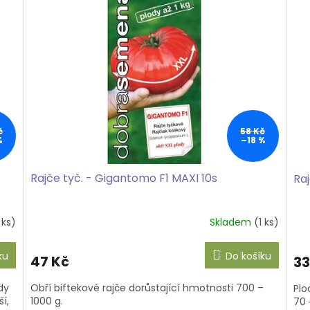
č
58 Kč
%
–18 %
Rajče tyč. - Gigantomo F1 MAXI 10s
Raj
 ks)
Skladem
(1 ks)
ku
Do košíku
47 Kč
33
dy
Obří biftekové rajče dorůstající hmotnosti 700 –
Plo
í,
1000 g.
70 