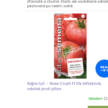
šťavnaté a chutné. Starší, ale osvědčená odrůd
pěstovaná po celém světě.
58 K
–18 
Rajče tyč. - Rose Crush F1 10s biftekové,
odolné proti plísni
Skladem
(2