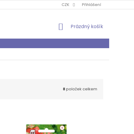
PODMÍNKY OCHRANY OSOBNÍCH ÚDAJŮ
CZK
Přihlášení
O MNĚ
KONTA
NÁKUPNÍ
Prázdný košík
KOŠÍK
8
položek celkem