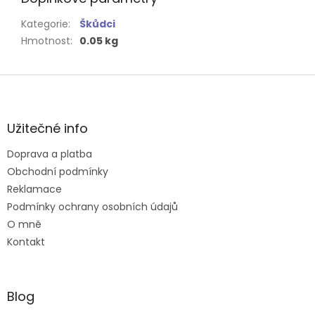
Kategorie
:
Škůdci
Hmotnost
:
0.05 kg
Z
á
p
a
Užitečné info
t
Doprava a platba
í
Obchodní podmínky
Reklamace
Podmínky ochrany osobních údajů
O mně
Kontakt
Blog