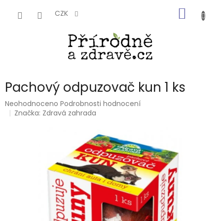
Přejít
NÁKUP
na
CZK
obsah
KOŠÍK
Pachový odpuzovač kun 1 ks
Průměrné
Neohodnoceno
Podrobnosti hodnocení
hodnocení
Značka:
Zdravá zahrada
produktu
je
0,0
z
5
hvězdiček.