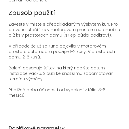
ochrannou bariéru.
Způsob použití
Zavěste v místě s přepokládaným výskytem kun. Pro
prevenci stačí 1 ks v motorovém prostoru automobilu
a 2 ks v prostorách domu (sklep, půda, podkroví).
V případě, že už se kuna objevila, v motorovém
prostoru automobilu použijte 1-2 kusy. V prostorách
domu 2-5 kusů.
Balení obsahuje štítek, na který napište datum
instalace váčku. Slouží ke snazšímu zapamatování
termínu výměny.
Přibližná doba účinnosti od vybalení z fólie: 3-6
měsíců.
Doplňkové parametry