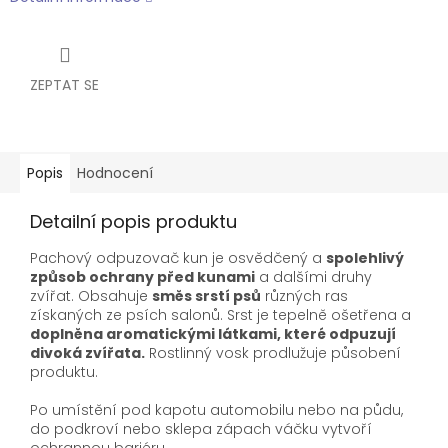
ZEPTAT SE
Popis
Hodnocení
Detailní popis produktu
Pachový odpuzovač kun je osvědčený a
spolehlivý
způsob ochrany před kunami
a dalšími druhy
zvířat. Obsahuje
směs srstí psů
různých ras
získaných ze psích salonů. Srst je tepelně ošetřena a
doplněna aromatickými látkami, které odpuzují
divoká zvířata.
Rostlinný vosk prodlužuje působení
produktu.
Po umístění pod kapotu automobilu nebo na půdu,
do podkroví nebo sklepa zápach váčku vytvoří