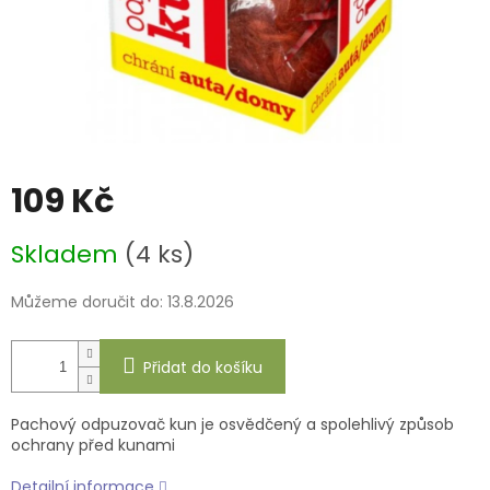
109 Kč
Měrná
Skladem
(4 ks)
cena:
Můžeme doručit do:
13.8.2026
Přidat do košíku
Pachový odpuzovač kun je osvědčený a spolehlivý způsob
ochrany před kunami
Detailní informace