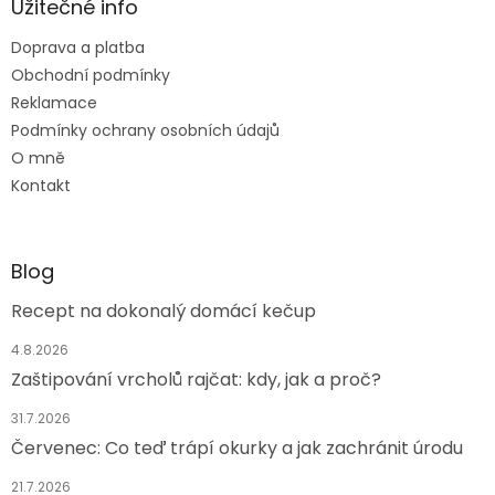
a
Užitečné info
t
Doprava a platba
í
Obchodní podmínky
Reklamace
Podmínky ochrany osobních údajů
O mně
Kontakt
Blog
Recept na dokonalý domácí kečup
4.8.2026
Zaštipování vrcholů rajčat: kdy, jak a proč?
31.7.2026
Červenec: Co teď trápí okurky a jak zachránit úrodu
21.7.2026