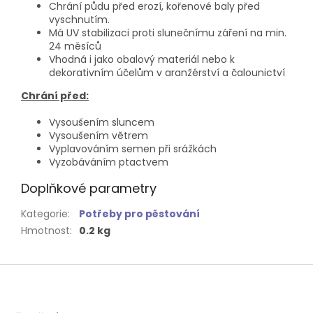
Chrání půdu před erozí, kořenové baly před
vyschnutím.
Má UV stabilizaci proti slunečnímu záření na min.
24 měsíců
Vhodná i jako obalový materiál nebo k
dekorativním účelům v aranžérství a čalounictví
Chrání před:
Vysoušením sluncem
Vysoušením větrem
Vyplavováním semen při srážkách
Vyzobáváním ptactvem
Doplňkové parametry
Kategorie
:
Potřeby pro pěstování
Hmotnost
:
0.2 kg
Z
á
p