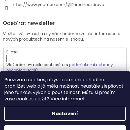
https://www.youtube.com/@Prirodneazdrave
Odebírat newsletter
Vložte svůj e-mail a my vám budeme zasílat informace o
nových produktech na našem e-shopu.
E-mail
Vložením e-mailu souhlasíte s
podmínkami ochrany
osobních údajů
Používám cookies, abyste si mohli pohodlně
PŘIHLÁSIT SE
prohlížet web a já měla možnost neustále zlepšovat
jeho funkce, výkon a použitelnost. Můžu si prosím
vaše cookies uložit?
Více informací
Vytvořil Shoptet
Nastavení
Copyright 2026
Přírodně a zdravě.cz
. Všechna práva