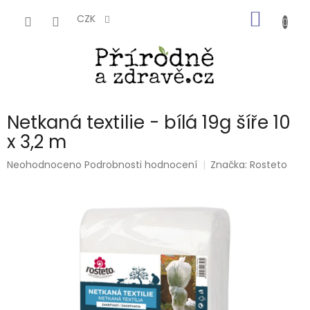
Přejít
NÁKUP
na
CZK
obsah
KOŠÍK
Netkaná textilie - bílá 19g šíře 10
x 3,2 m
Průměrné
Neohodnoceno
Podrobnosti hodnocení
Značka:
Rosteto
hodnocení
produktu
je
0,0
z
5
hvězdiček.