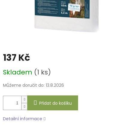
137 Kč
Měrná
Skladem
(1 ks)
cena:
Můžeme doručit do:
13.8.2026
Přidat do košíku
Detailní informace