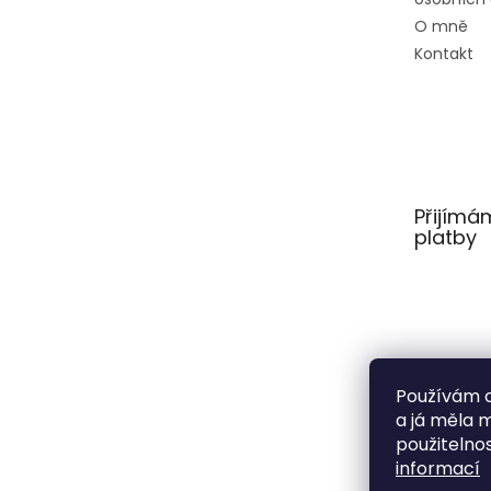
O mně
Kontakt
Přijímá
platby
Používám c
a já měla 
použitelnos
informací