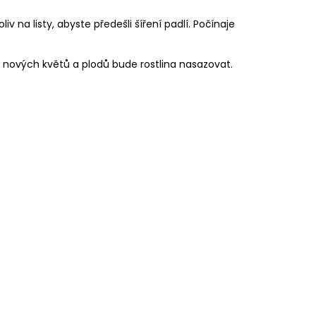
 na listy, abyste předešli šíření padlí. Počínaje
e nových květů a plodů bude rostlina nasazovat.