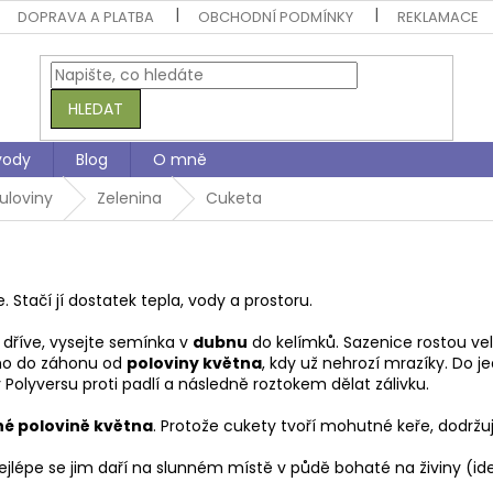
DOPRAVA A PLATBA
OBCHODNÍ PODMÍNKY
REKLAMACE
HLEDAT
vody
Blog
O mně
uloviny
Zelenina
Cuketa
. Stačí jí dostatek tepla, vody a prostoru.
 dříve, vysejte semínka v
dubnu
do kelímků. Sazenice rostou ve
mo do záhonu od
poloviny května
, kdy už nehrozí mrazíky. Do
lyversu proti padlí a následně roztokem dělat zálivku.
é polovině května
. Protože cukety tvoří mohutné keře, dodrž
ejlépe se jim daří na slunném místě v půdě bohaté na živiny (i