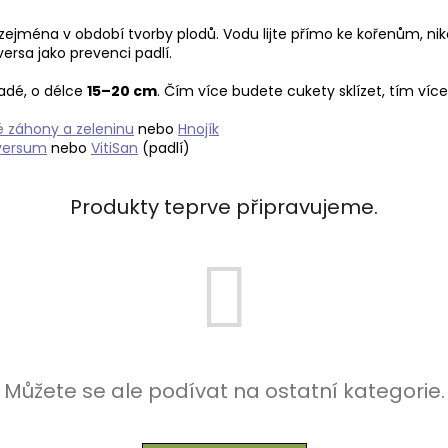
ejména v období tvorby plodů. Vodu lijte přímo ke kořenům, nikoliv
versa jako prevenci padlí.
ladé, o délce
15–20 cm
. Čím více budete cukety sklízet, tím víc
é záhony a zeleninu
nebo
Hnojík
versum
nebo
VitiSan
(padlí)
Produkty teprve připravujeme.
Můžete se ale podívat na ostatní kategorie.