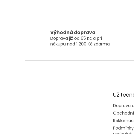
Výhodná doprava
Doprava již od 65 Kč a při
nákupu nad 1 200 Kč zdarma
Z
á
p
a
t
Užitečn
í
Doprava a
Obchodní
Reklamac
Podmínky
osobních 