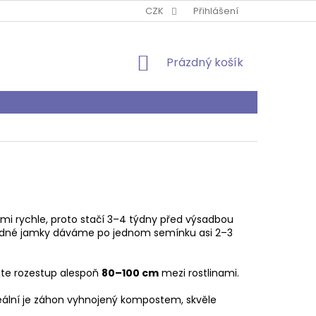
PODMÍNKY OCHRANY OSOBNÍCH ÚDAJŮ
CZK
Přihlášení
O MNĚ
KONTA
NÁKUPNÍ
Prázdný košík
KOŠÍK
lmi rychle, proto stačí 3–4 týdny před výsadbou
 jedné jamky dáváme po jednom semínku asi 2–3
ujte rozestup alespoň
80–100 cm
mezi rostlinami.
deální je záhon vyhnojený kompostem, skvěle