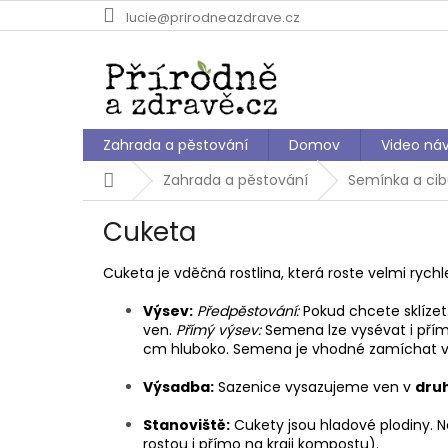
Přejít
lucie@prirodneazdrave.cz
na
obsah
Zahrada a pěstování
Domov
Video ná
Domů
Zahrada a pěstování
Semínka a cib
Cuketa
Cuketa je vděčná rostlina, která roste velmi rychle
Výsev:
Předpěstování:
Pokud chcete sklízet
ven.
Přímý výsev:
Semena lze vysévat i pří
cm hluboko. Semena je vhodné zamíchat v Po
Výsadba:
Sazenice vysazujeme ven v
druh
Stanoviště:
Cukety jsou hladové plodiny. N
rostou i přímo na kraji kompostu).