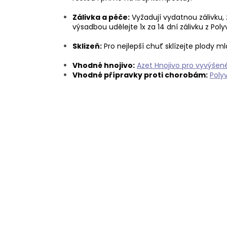
Zálivka a péče:
Vyžadují vydatnou zálivku, z
výsadbou udělejte 1x za 14 dní zálivku z Poly
Sklizeň:
Pro nejlepší chuť sklízejte plody m
Vhodné hnojivo:
Azet Hnojivo pro vyvýšen
Vhodné přípravky proti chorobám:
Poly