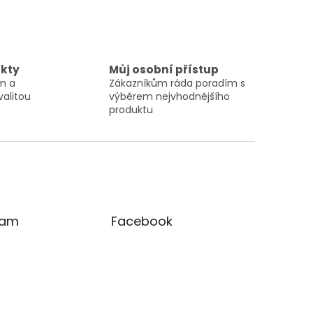
ukty
Můj osobní přístup
ám a
Zákazníkům ráda poradím s
valitou
výběrem nejvhodnějšího
produktu
ram
Facebook