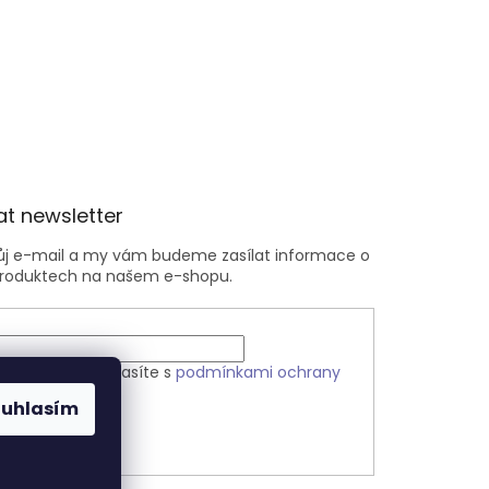
t newsletter
vůj e-mail a my vám budeme zasílat informace o
roduktech na našem e-shopu.
m e-mailu souhlasíte s
podmínkami ochrany
h údajů
ouhlasím
ÁSIT SE