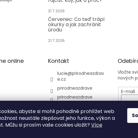
rajčat: kdy, jak a proč?
31.7.2026
Červenec: Co teď trápí
okurky a jak zachránit
úrodu
21.7.2026
me online
Kontakt
Odebíra
Vložte s
lucie
@
prirodneazdrav
nových p
e.cz
prirodneazdrave
E-mail
prirodneazdrave
Vložení
https://www.youtube.
osobníc
ookies, abyste si mohli pohodlně prohlížet web
com/@Prirodneazdra
S
ve
možnost neustále zlepšovat jeho funkce, výkon a
t. Můžu si prosím vaše cookies uložit?
Více
PŘIHL