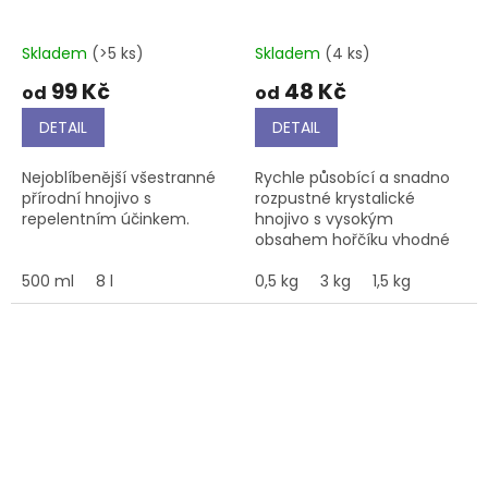
Skladem
(>5 ks)
Skladem
(4 ks)
99 Kč
48 Kč
od
od
DETAIL
DETAIL
Nejoblíbenější všestranné
Rychle působící a snadno
přírodní hnojivo s
rozpustné krystalické
repelentním účinkem.
hnojivo s vysokým
obsahem hořčíku vhodné
pro celou zahradu i
500 ml
8 l
pokojové rostliny. Je
0,5 kg
3 kg
1,5 kg
důležitým prvkem proti
žloutnutí listů a...