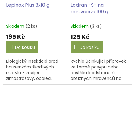
Lepinox Plus 3x10 g
Loxiran -S- na
mravence 100 g
Skladem
(2 ks)
Skladem
(3 ks)
195 Kč
125 Kč
Do košíku
Do košíku
Biologický insekticid proti
Rychle účinkující přípravek
housenkám škodlivých
ve formě posypu nebo
motýlů - zavíječ
postřiku k odstranění
zimostrázový, obaleči,
obtížných mravenců na
makadlovka Tuta absoluta,
cestách a jiných
černopáska bavlníková,
zpevněných nebo
bělásek zelný, píďalky,
vydlážděných plochách,
můry,...
terasách apod.