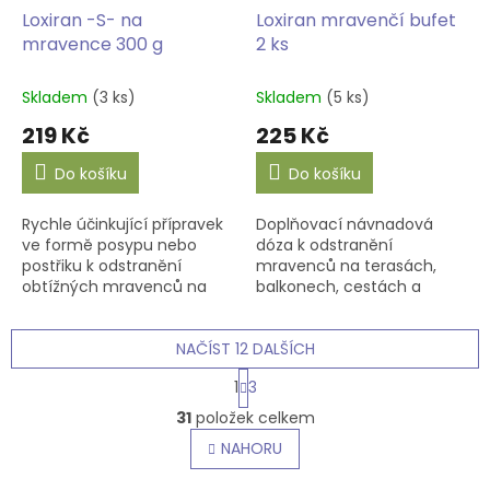
Loxiran -S- na
Loxiran mravenčí bufet
mravence 300 g
2 ks
Skladem
(3 ks)
Skladem
(5 ks)
219 Kč
225 Kč
Do košíku
Do košíku
Rychle účinkující přípravek
Doplňovací návnadová
ve formě posypu nebo
dóza k odstranění
postřiku k odstranění
mravenců na terasách,
obtížných mravenců na
balkonech, cestách a
cestách a jiných
obytných prostorech.
zpevněných nebo
vydlážděných plochách,
NAČÍST 12 DALŠÍCH
terasách apod.
S
1
3
t
O
r
31
položek celkem
v
á
l
NAHORU
n
á
k
o