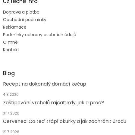
a
Užitečné info
t
Doprava a platba
í
Obchodní podmínky
Reklamace
Podmínky ochrany osobních údajů
O mně
Kontakt
Blog
Recept na dokonalý domácí kečup
4.8.2026
Zaštipování vrcholů rajčat: kdy, jak a proč?
31.7.2026
Červenec: Co teď trápí okurky a jak zachránit úrodu
21.7.2026