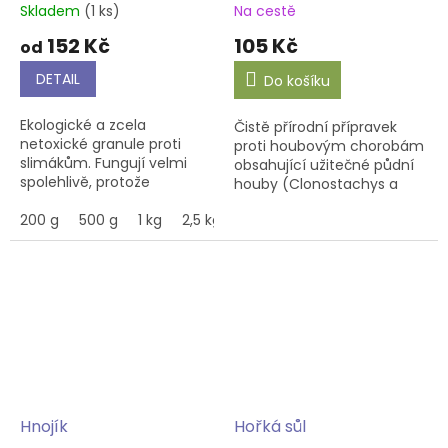
Skladem
(1 ks)
Na cestě
152 Kč
105 Kč
od
DETAIL
Do košíku
Ekologické a zcela
Čistě přírodní přípravek
netoxické granule proti
proti houbovým chorobám
slimákům. Fungují velmi
obsahující užitečné půdní
spolehlivě, protože
houby (Clonostachys a
slimákům chutnají a dají
Trichoderma) a inertní
jim přednost před
200 g
500 g
1 kg
2,5 kg
plnidlo. Přirozeně potlačují
zeleninou a dalšími
škodlivé houbové
rostlinami. Namočením
choroby,...
jsou...
Hnojík
Hořká sůl