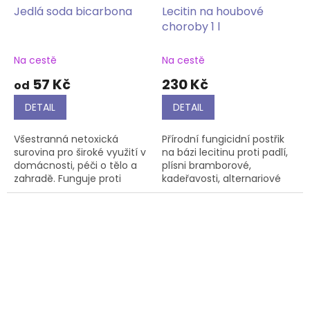
Jedlá soda bicarbona
Lecitin na houbové
choroby 1 l
Na cestě
Na cestě
57 Kč
230 Kč
od
DETAIL
DETAIL
Všestranná netoxická
Přírodní fungicidní postřik
surovina pro široké využití v
na bázi lecitinu proti padlí,
domácnosti, péči o tělo a
plísni bramborové,
zahradě. Funguje proti
kadeřavosti, alternariové
plísním, pohlcuje zápach,
skvrnitosti a dalším
odstraňuje mastnotu,
houbovým chorobám.
skvrny, bělí prádlo.
Představuje šetrnou, ale
vysoce...