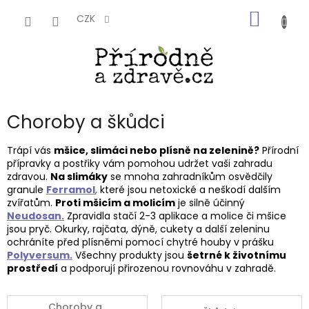
Přejít
NÁKUP
na
CZK
obsah
KOŠÍK
Choroby a škůdci
Trápí vás
mšice,
slimáci nebo plísně na zelenině?
Přírodní
přípravky a postřiky vám pomohou udržet vaši zahradu
zdravou.
Na slimáky
se mnoha zahradníkům osvědčily
granule
Ferramol
,
které jsou netoxické a neškodí dalším
zvířatům.
Proti mšicím a molicím
je silně účinný
Neudosan.
Zpravidla stačí 2-3 aplikace a molice či mšice
jsou pryč. Okurky, rajčata, dýně, cukety a další zeleninu
ochráníte před plísněmi pomocí chytré houby v prášku
Polyversum.
Všechny produkty jsou
šetrné k životnímu
prostředí
a podporují přirozenou rovnováhu v zahradě.
Choroby a