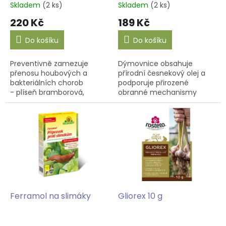
t
Skladem
(2 ks)
Skladem
(2 ks)
ů
220 Kč
189 Kč
Do košíku
Do košíku
Preventivně zamezuje
Dýmovnice obsahuje
přenosu houbových a
přírodní česnekový olej a
bakteriálních chorob
podporuje přirozené
- plíseň bramborová,
obranné mechanismy
okurková, šedá a další
rostlin, hlavně proti molicím
druhy plísní, strupovitost a
a mšicím. Vyžene škodlivý
bakteriální choroby.
hmyz ze skleníků, foliovníků
Vhodná pro...
a...
Ferramol na slimáky
Gliorex 10 g