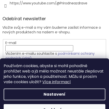
https://www.youtube.com/@Prirodneazdrave
Odebírat newsletter
Vložte svůj e-mail a my vám budeme zasílat informace o
nových produktech na našem e-shopu.
E-mail
Vložením e-mailu souhlasíte s
podmínkami ochrany
osobních údajů
Používám cookies, abyste si mohli pohodlně
PŘIHLÁSIT SE
prohlížet web a já měla možnost neustále zlepšovat
jeho funkce, výkon a použitelnost. Můžu si prosím
vaše cookies uložit?
Více informací
Vytvořil Shoptet
Nastavení
Copyright 2026
Přírodně a zdravě.cz
. Všechna práva