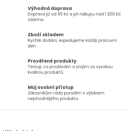
d
v
a
Výhodná doprava
á
c
Doprava již od 65 Kč a při nákupu nad 1 200 Kč
n
í
í
zdarma
p
r
v
Zboží skladem
k
Rychlé dodání, expedujeme každý pracovní
y
den
v
ý
p
Prověřené produkty
i
Testuji, co prodávám a stojím za vysokou
s
kvalitou produktů
u
Můj osobní přístup
Zákazníkům ráda poradím s výběrem
nejvhodnějšího produktu
Z
á
p