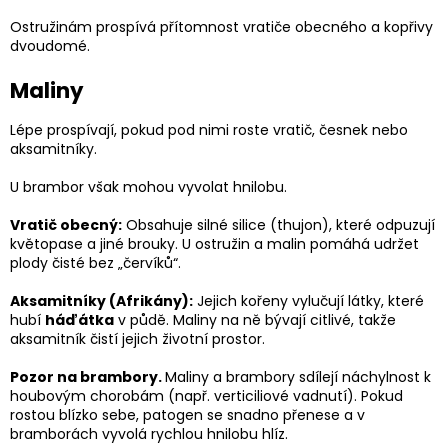
Ostružinám prospívá přítomnost vratiče obecného a kopřivy
dvoudomé.
Maliny
Lépe prospívají, pokud pod nimi roste vratič, česnek nebo
aksamitníky.
U brambor však mohou vyvolat hnilobu.
Vratič obecný:
Obsahuje silné silice (thujon), které odpuzují
květopase a jiné brouky. U ostružin a malin pomáhá udržet
plody čisté bez „červíků“.
Aksamitníky (Afrikány):
Jejich kořeny vylučují látky, které
hubí
háďátka
v půdě. Maliny na ně bývají citlivé, takže
aksamitník čistí jejich životní prostor.
Pozor na brambory.
Maliny a brambory sdílejí náchylnost k
houbovým chorobám (např. verticiliové vadnutí). Pokud
rostou blízko sebe, patogen se snadno přenese a v
bramborách vyvolá rychlou hnilobu hlíz.