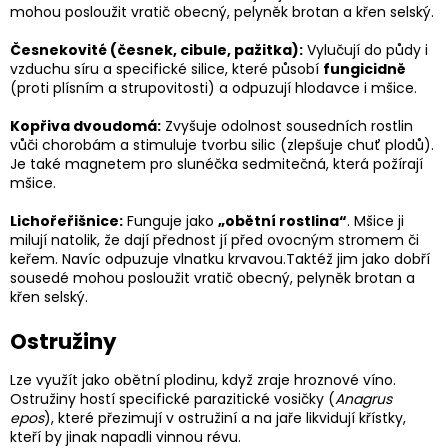
mohou posloužit vratič obecný, pelyněk brotan a křen selský.
Česnekovité (česnek, cibule, pažitka):
Vylučují do půdy i
vzduchu síru a specifické silice, které působí
fungicidně
(proti plísním a strupovitosti) a odpuzují hlodavce i mšice.
Kopřiva dvoudomá:
Zvyšuje odolnost sousedních rostlin
vůči chorobám a stimuluje tvorbu silic (zlepšuje chuť plodů).
Je také magnetem pro slunéčka sedmitečná, která požírají
mšice.
Lichořeřišnice:
Funguje jako
„obětní rostlina“
. Mšice ji
milují natolik, že dají přednost jí před ovocným stromem či
keřem. Navíc odpuzuje vlnatku krvavou.Taktéž jim jako dobří
sousedé mohou posloužit vratič obecný, pelyněk brotan a
křen selský.
Ostružiny
Lze využít jako obětní plodinu, když zraje hroznové víno.
Ostružiny hostí specifické parazitické vosičky (
Anagrus
epos
), které přezimují v ostružiní a na jaře likvidují křístky,
kteří by jinak napadli vinnou révu.