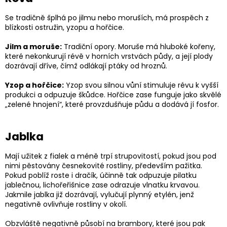
Se tradičně šplhá po jilmu nebo moruších, má prospěch z
blízkosti ostružin, yzopu a hořčice.
Jilm a moruše:
Tradiční opory. Moruše má hluboké kořeny,
které nekonkurují révě v horních vrstvách půdy, a její plody
dozrávají dříve, čímž odlákají ptáky od hroznů.
Yzop a hořčice:
Yzop svou silnou vůní stimuluje révu k vyšší
produkci a odpuzuje škůdce. Hořčice zase funguje jako skvělé
„zelené hnojení“, které provzdušňuje půdu a dodává jí fosfor.
Jablka
Mají užitek z fialek a méně trpí strupovitostí, pokud jsou pod
nimi pěstovány česnekovité rostliny, především pažitka.
Pokud poblíž roste i dračík, účinně tak odpuzuje pilatku
jablečnou, lichořeřišnice zase odrazuje vlnatku krvavou.
Jakmile jablka již dozrávají, vylučují plynný etylén, jenž
negativně ovlivňuje rostliny v okolí.
Obzvláště negativně působí na brambory, které jsou pak