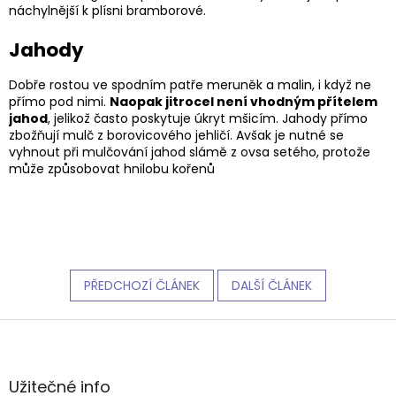
náchylnější k plísni bramborové.
Jahody
Dobře rostou ve spodním patře meruněk a malin, i když ne
přímo pod nimi.
Naopak jitrocel není vhodným přítelem
jahod
, jelikož často poskytuje úkryt mšicím. Jahody přímo
zbožňují mulč z borovicového jehličí. Avšak je nutné se
vyhnout při mulčování jahod slámě z ovsa setého, protože
může způsobovat hnilobu kořenů
PŘEDCHOZÍ ČLÁNEK
DALŠÍ ČLÁNEK
Z
á
p
a
Užitečné info