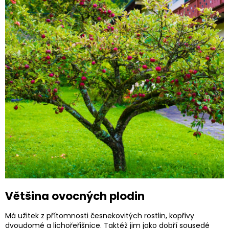
Většina ovocných plodin
Má užitek z přítomnosti česnekovitých rostlin, kopřivy
dvoudomé a lichořeřišnice. Taktéž jim jako dobří sousedé