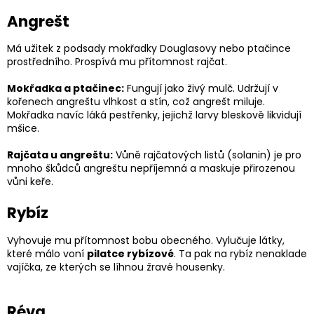
Angrešt
Má užitek z podsady mokřadky Douglasovy nebo ptačince
prostředního. Prospívá mu přítomnost rajčat.
Mokřadka a ptačinec:
Fungují jako živý mulč. Udržují v
kořenech angreštu vlhkost a stín, což angrešt miluje.
Mokřadka navíc láká pestřenky, jejichž larvy bleskově likvidují
mšice.
Rajčata u angreštu:
Vůně rajčatových listů (solanin) je pro
mnoho škůdců angreštu nepříjemná a maskuje přirozenou
vůni keře.
Rybíz
Vyhovuje mu přítomnost bobu obecného. Vylučuje látky,
které málo voní
pilatce rybízové
. Ta pak na rybíz nenaklade
vajíčka, ze kterých se líhnou žravé housenky.
Réva