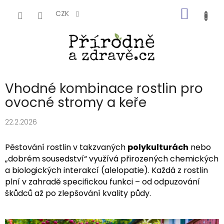
Přejít
NÁKUP
na
CZK
obsah
KOŠÍK
Vhodné kombinace rostlin pro
ovocné stromy a keře
22.2.2026
Pěstování rostlin v takzvaných
polykulturách
nebo
„dobrém sousedství“ využívá přirozených chemických
a biologických interakcí (alelopatie). Každá z rostlin
plní v zahradě specifickou funkci – od odpuzování
škůdců až po zlepšování kvality půdy.