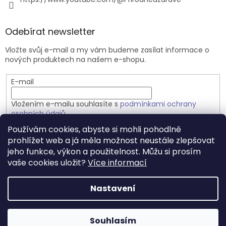
Odebírat newsletter
Vložte svůj e-mail a my vám budeme zasílat informace o
nových produktech na našem e-shopu.
E-mail
Vložením e-mailu souhlasíte s
podmínkami ochrany
osobních údajů
Používám cookies, abyste si mohli pohodlně
PŘIHLÁSIT SE
prohlížet web a já měla možnost neustále zlepšovat
jeho funkce, výkon a použitelnost. Můžu si prosím
vaše cookies uložit?
Více informací
Vytvořil Shoptet
Nastavení
Copyright 2026
Přírodně a zdravě.cz
. Všechna práva
Souhlasím
vyhrazena.